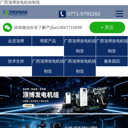
广西顶博发电机组制造
0771-5791162
+ 关注
添加微信好友了解产品w13667715899
走进顶博
明星产品
广西顶博发电机组
广西顶博发电机组
制造
制造
广西顶博发电机组制造:康明斯广西顶博发电机组制造
广西顶博发电机组制造:上柴发电机组
珀金斯发电机组
沃尔沃发电机组
静音发电机组
潍柴发电机组
玉柴发电机组
技术支持
广西顶博发电机组
广西顶博发电机组
服务跟踪
制造
制造