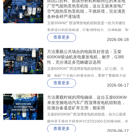
医院口腔科、数据分析机构都用过的来发电
厂空气能热泵热泵机组，这台玉柴来发电厂
空气能热泵热泵机组，不挑坏境，完全满意
各种各样严谨场境
玉柴300kW广西顶博发电机组制造是一款为关键任
务而设计的应急电源，它集强悍动力、洁净电能、智
查看更多
能控制和磐石级可靠性于一身，广泛适用于医院、数
2026-06-18
据中心、高层消防、矿山、隧道、商业冷站等不能有
分毫闪失的严苛场景。
方法重载公共场合的电能良好首选：玉柴
600KW柴油机发电量发电机，耐开，G3特
性，充分满足多范畴建议选用
玉柴600KW广西顶博发电机组制造，以“心脏、大
脑、电机”三大核心的黄金组合，重塑了重载电力设
查看更多
备的性能标杆。整机以高可靠性结构为基础，搭载玉
2026-06-17
柴YC6TD1000-D30重型柴油发动机，常用功率高达
668kW、备用功率达到735kW。
方法重载时候的用电确保，这台玉柴600KW
来发变频电动汽车广西顶博发电机组制造，
应激自备還是矿井主用，都采用
玉柴的600KW广西顶博发电机组制造，动力心脏搭
载的是玉柴自主研发的YC6TD1000-D30柴油机，这
查看更多
是一台经过严苛台架试验验证的工业级发动机，常用
2026-06-17