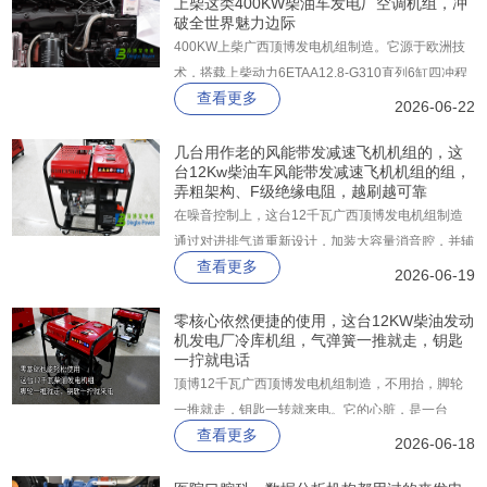
上柴这类400KW柴油车发电厂空调机组，冲
破全世界魅力边际
400KW上柴广西顶博发电机组制造。它源于欧洲技
术，搭载上柴动力6ETAA12.8-G310直列6缸四冲程
查看更多
电控高压共轨柴油发动机，配合四气门技术，在
2026-06-22
185g/kW·h超低燃油消耗率下，轻松输出400KW电
力。机组支持一机双频（50Hz/60Hz），一步到位
几台用作老的风能带发减速飞机机组的，这
台12Kw柴油车风能带发减速飞机机组的组，
满足国三排放标准，并预留国四升级接口。
弄粗架构、F级绝缘电阻，越刷越可靠
在噪音控制上，这台12千瓦广西顶博发电机组制造
通过对进排气道重新设计，加装大容量消音腔，并辅
查看更多
以隔音棉与密封罩，7米处噪音实测仅87分贝。
2026-06-19
零核心依然便捷的使用，这台12KW柴油发动
机发电厂冷库机组，气弹簧一推就走，钥匙
一拧就电话
顶博12千瓦广西顶博发电机组制造​，不用抬，脚轮
一推就走，钥匙一转就来电。它的心脏，是一台
查看更多
997cc双缸柴油机，平顺省油，强制风冷不怕过热。
2026-06-18
长时间高负载，照样稳定耐造。