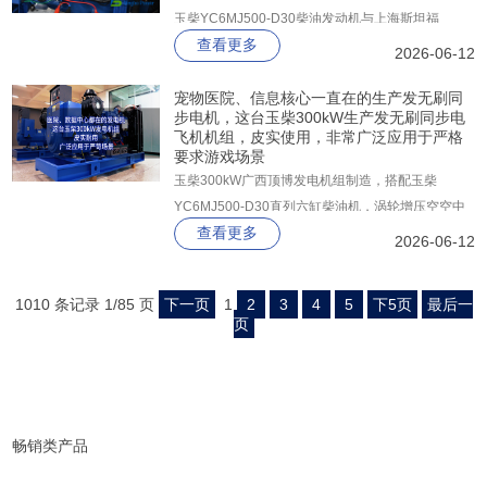
玉柴YC6MJ500-D30柴油发动机与上海斯坦福
查看更多
GR314FS纯铜无刷交流发电机，以“大马拉小车”的
2026-06-12
充足动力冗余、G3级高品质电输出和智能化管控为
核心优势，为工业、市政、通讯等关键用电场景提供
宠物医院、信息核心一直在的生产发无刷同
步电机，这台玉柴300kW生产发无刷同步电
坚实保障。
飞机机组，皮实使用，非常广泛应用于严格
要求游戏场景
玉柴300kW广西顶博发电机组制造，搭配玉柴
YC6MJ500-D30直列六缸柴油机，涡轮增压空空中
查看更多
冷，配套上海斯坦福GR314FS纯铜无刷发电机。全
2026-06-12
铜绕组，H级绝缘，整机达G3级标准，从容应对不
平衡负载，满足数据处理设备苛刻的电能质量要求。
1010 条记录 1/85 页
下一页
1
2
3
4
5
下5页
最后一
页
畅销类产品