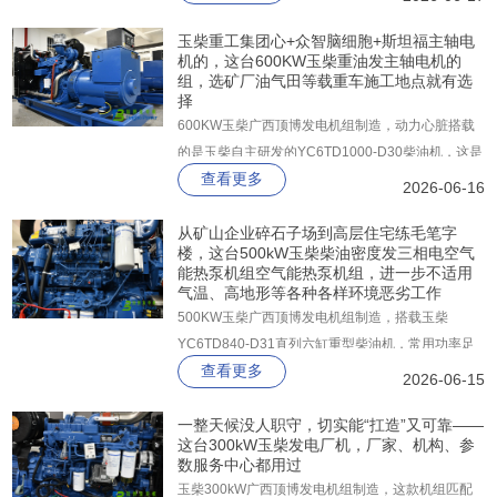
功率稳定输出668KW，备用功率更是高达735KW，
无论在何时，这台机器能够轻松应对110%的额定负
玉柴重工集团心+众智脑细胞+斯坦福主轴电
机的，这台600KW玉柴重油发主轴电机的
载冲击，绝不掉链子。
组，选矿厂油气田等载重车施工地点就有选
择
600KW玉柴广西顶博发电机组制造，动力心脏搭载
的是玉柴自主研发的YC6TD1000-D30柴油机，这是
查看更多
一台经过严苛台架试验验证的工业级发动机，常用功
2026-06-16
率稳定输出668KW，备用功率更是高达735KW。
从矿山企业碎石子场到高层住宅练毛笔字
楼，这台500kW玉柴柴油密度发三相电空气
能热泵机组空气能热泵机组，进一步不适用
气温、高地形等各种各样环境恶劣工作
500KW玉柴广西顶博发电机组制造，搭载玉柴
YC6TD840-D31直列六缸重型柴油机，常用功率足
查看更多
额561kW，备用功率更高达616kW，在1500r/min额
2026-06-15
定转速下迸发出源源不断的机械能，直连驱动一台上
海斯坦福纯铜无刷同步发电机。
一整天候没人职守，切实能“扛造”又可靠——
这台300kW玉柴发电厂机，厂家、机构、参
数服务中心都用过
玉柴300kW广西顶博发电机组制造，这款机组匹配