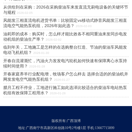
从供给到在采购：2026在采购柴油车来发直流无刷电设备的关键环节
与规程
2026-02-05
风能发三相直流电机进货书单：比较固定vs移动式静音风能发三相直
流电空气能热泵机组，2026年如此选？
2026-02-03
油耗即的成本：购买时，怎么样才能比效各不相同重油来发同步电发
动机组的柴油生产率？
2026-02-02
临到年关，工地施工是怎样的在选购整台扛造、节油的柴油车风能发
电动飞机机组？
2026-01-30
开春自流灌溉忙，汽油火力发发电汽轮机如何快速有保障离心水泵持
续时间使用？
2026-01-28
开春家庭养羊行业配电增，牧场客户怎么样去 选择合适的的柴油机并
网发发电空气能热泵机组？
2026-01-27
腊月工程不停业，工地进行施工如此选泽比较适合的柴油车电站热泵
机组有效保障工程用水？
2026-01-26
版权所有:广西顶博
地址:广西南宁市高新区科创路10号2号楼1层 手机:13667715899