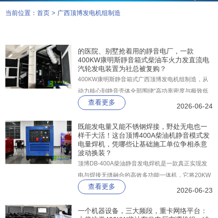
当前位置：
首页
>
广西顶博发电机组制造
的医院、别墅抢着用的靜音电厂，一款
400KW康明斯靜音箱式柴油车火力发直流电
汽轮发电装置为社总被复购？
400KW康明斯静音箱式广西顶博发电机组制造，从
动力核心到静音壳体全部围绕“高功率密度与极致低
查看更多
噪”一体化打造。它搭载康明斯KTA19-G3A柴油机，
2026-06-24
常用功率高达448KW、备用功率直达504KW，配合
斯坦福纯铜无刷发电机与深海控制器，并由顶博出品
既能发电量又能不锈钢焊接，野处无电也一
样干大活！这台顶博400A柴油机静音模式发
的2mm镀锌板静音箱整体封装。
电量焊机，凭哪些让基础施工单位争相杀意
波动换装？
顶博DB-400A柴油静音发电焊机是一款真正实现发
电与焊接无缝融合的高效多功能一体机，它将20KW
查看更多
大功率辅助电源与30-400A宽域精密焊接系统集成于
2026-06-23
同一平台，让户外作业从此告别发电机与电焊机分开
搬运、分别管理的繁琐。
一个机器设备，三大频段，重卡网络平台：