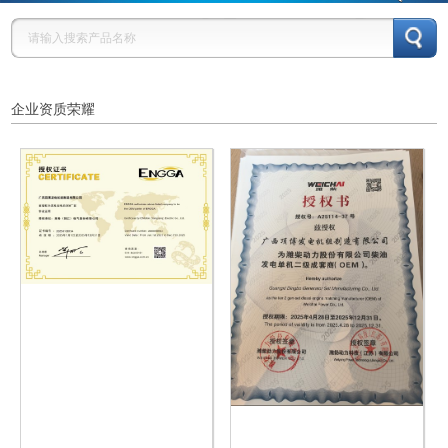
企业资质荣耀
2025 英格代理权书
2025 锡柴冲力授权使用书