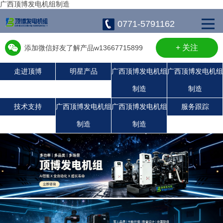
广西顶博发电机组制造
0771-5791162
+ 关注
添加微信好友了解产品w13667715899
走进顶博
明星产品
广西顶博发电机组
广西顶博发电机组
制造
制造
广西顶博发电机组制造:静音发电机组
广西顶博发电机组制造:潍柴发电机组
康明斯广西顶博发电机组制造
珀金斯发电机组
沃尔沃发电机组
上柴发电机组
玉柴发电机组
技术支持
广西顶博发电机组
广西顶博发电机组
服务跟踪
制造
制造