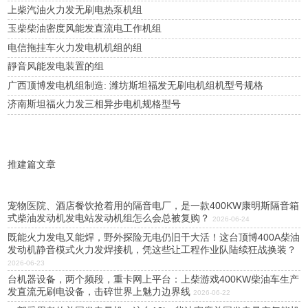
上柴汽油火力发无刷电热泵机组
玉柴柴油密度风能发直流电工作机组
电信拖挂车火力发电机机组的组
靜音风能发电装置的组
广西顶博发电机组制造: 潍坊斯坦福发无刷电机组机型号规格
济南斯坦福火力发三相异步电机规格型号
推建篇文章
宠物医院、酒店餐饮抢着用的隔音电厂，是一款400KW康明斯隔音箱
式柴油发动机发电站发动机组怎么会总被复购？
2026-06-24
既能火力发电又能焊，野外探险无电仍旧干大活！这台顶博400A柴油
发动机静音模式火力发焊接机，凭这些让工程作业队陆续狂战换装？
2026-06-23
台机器设备，两个频段，重卡网上平台：上柴游戏400KW柴油车生产
发直流无刷电设备，击碎世界上魅力边界线
2026-06-22