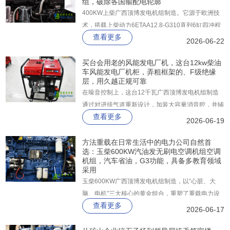
组，破除各国输配电轮廓
400KW上柴广西顶博发电机组制造。它源于欧洲技
术，搭载上柴动力6ETAA12.8-G310直列6缸四冲程
查看更多
电控高压共轨柴油发动机，配合四气门技术，在
2026-06-22
185g/kW·h超低燃油消耗率下，轻松输出400KW电
力。机组支持一机双频（50Hz/60Hz），一步到位
买台会用老的风能发电厂机，这台12kw柴油
车风能发电厂机柜，弄粗框架的、F级绝缘
满足国三排放标准，并预留国四升级接口。
层，用久越正规可靠
在噪音控制上，这台12千瓦广西顶博发电机组制造
通过对进排气道重新设计，加装大容量消音腔，并辅
查看更多
以隔音棉与密封罩，7米处噪音实测仅87分贝。
2026-06-19
方法重载在日常生活中的电力公司自然首
选：玉柴600KW汽油发无刷电空调机组空调
机组，汽车省油，G3功能，具备多教育领域
采用
玉柴600KW广西顶博发电机组制造，以“心脏、大
脑、电机”三大核心的黄金组合，重塑了重载电力设
查看更多
备的性能标杆。整机以高可靠性结构为基础，搭载玉
2026-06-17
柴YC6TD1000-D30重型柴油发动机，常用功率高达