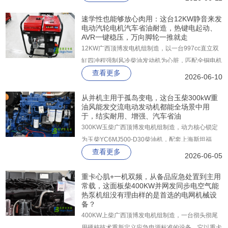
一体机，顶博以致敬专业的态度，重新定义了“小型
发电”的能效边界。
速学性也能够放心肉用：这台12KW静音来发
电动汽轮电机汽车省油耐造，热键电起动、
AVR一键稳压，万向脚轮一推就走
12KW广西顶博发电机组制造，以一台997cc直立双
缸四冲程强制风冷柴油发动机为心脏，匹配全铜电机
查看更多
与高精度AVR自动调压系统，在3000rpm转速下稳
2026-06-10
定输出50Hz、AC230V的强劲电能。
从并机主用于孤岛变电，这台玉柴300kW重
油风能发交流电动发动机都能全场景中用
于，结实耐用、增强、汽车省油
300KW玉柴广西顶博发电机组制造，动力核心锁定
为玉柴YC6MJ500-D30柴油机，配套上海斯坦福
查看更多
GR314FS纯铜无刷发电机，搭载众智控制器与两组
2026-06-05
天龙免维护蓄电池，构成一套额定输出
300kW/375kVA、额定电压230/400V。
重卡心肌+一机双频，从备品应急处置到主用
常载，这面板柴400KW并网发同步电空气能
热泵机组没有理由样的是首选的电网机械设
备？
400KW上柴广西顶博发电机组制造，一台彻头彻尾
用硬核技术重新定义应急电源标准的设备。它以重卡