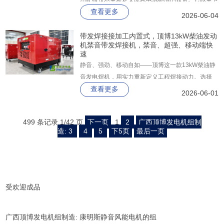
查看更多
级强悍心脏为原点，把欧洲动力基因完整注入固定式
2026-06-04
电源。整机搭载上柴动力6ETAA12.8-G310直列6缸
四冲程柴油发动机，匹配纯铜无刷发电机、众智控制
带发焊接接加工内置式，顶博13kW柴油发动
机禁音带发焊接机，禁音、超强、移动端快
器。
速
静音、强劲、移动自如——顶博这一款13kW柴油静
音发电焊机，用实力重新定义工程焊接动力。选择
查看更多
它，就是选择高效、绿色与从容。让每一道焊缝都承
2026-06-01
载自信，助您无扰施工，焊通未来。
499 条记录 1/42 页
下一页
1
2
广西顶博发电机组制
造: 3
4
5
下5页
最后一页
受欢迎成品
广西顶博发电机组制造: 康明斯静音风能电机的组