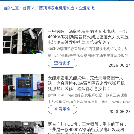
当前位置：
首页
>
广西顶博发电机组制造
>
企业动态
三甲医院、酒家抢着用的禁音水电站，一款
400KW康明斯禁音箱式柴油密度火力发高压
电汽轮柴油发电机怎么总被复购？
400KW康明斯静音箱式广西顶博发电机组制造，从
动力核心到静音壳体全部围绕“高功率密度与极致低
查看更多
噪”一体化打造。它搭载康明斯KTA19-G3A柴油机，
2026-06-24
常用功率高达448KW、备用功率直达504KW，配合
斯坦福纯铜无刷发电机与深海控制器，并由顶博出品
既能来发电又能点焊，荒效无电仍旧干大
活！这台顶博400A隔音隔音来发氩弧焊机，
的2mm镀锌板静音箱整体封装。
凭那些让装修工程队都杀意换装？
顶博DB-400A柴油静音发电焊机是一款真正实现发
电与焊接无缝融合的高效多功能一体机，它将20KW
查看更多
大功率辅助电源与30-400A宽域精密焊接系统集成于
2026-06-23
同一平台，让户外作业从此告别发电机与电焊机分开
搬运、分别管理的繁琐。
两台广州POS机，三大频段，重卡的平台：
上柴是一款400KW柴油密度发电厂发动机