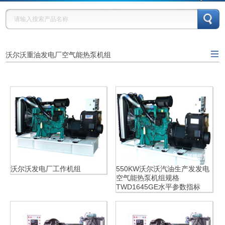
沃尔沃重油发电厂空气能热泵机组
康明斯广西顶博发电机
上柴广西顶博发电机组
玉柴广西顶博发电机组
组制造
制造
制造
广西顶博发电机组制
广西顶博发电机组制
马拉松发电机
造:无锡斯坦福发电机型
造:上海斯坦福发电机型
移动拖车发电机组
号
号
静音发电机组
沃尔沃发电厂工作机组
550KW沃尔沃汽油生产发发电
空气能热泵机组规格
英格发电机型号
众智控制器
深海控制器
TWD1645GE水平参数指标
ENGGA
顶博云平台管理系统
广西顶博发电机组制
造:小型发电机组/电焊发