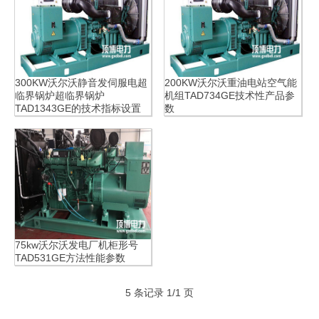
电机组/多功能发电机组
防汛排涝移动泵车
沃尔沃广西顶博发电机
广西顶博发电机组制
300KW沃尔沃静音发伺服电超
200KW沃尔沃重油电站空气能
组制造
造:珀金斯广西顶博发电
临界锅炉超临界锅炉
机组TAD734GE技术性产品参
TAD1343GE的技术指标设置
数
机组制造
韩国斗山发电机组
道依茨广西顶博发电机
广西顶博发电机组制
组制造
造:德国奔驰广西顶博发
电机组制造
无动广西顶博发电机组
威曼广西顶博发电机组
里卡多广西顶博发电机
75kw沃尔沃发电厂机柜形号
TAD531GE方法性能参数
制造
制造
组制造
5 条记录 1/1 页
潍柴广西顶博发电机组
通柴广西顶博发电机组
济柴广西顶博发电机组